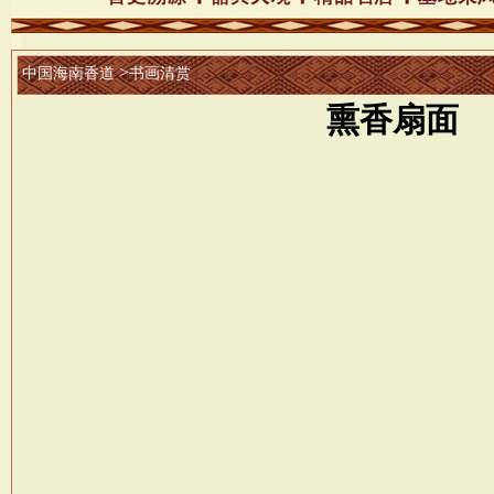
>
中国海南香道
书画清赏
熏香扇面